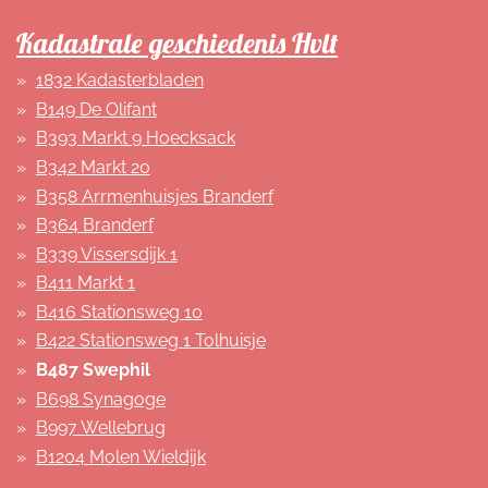
Kadastrale geschiedenis Hvlt
1832 Kadasterbladen
B149 De Olifant
B393 Markt 9 Hoecksack
B342 Markt 20
B358 Arrmenhuisjes Branderf
B364 Branderf
B339 Vissersdijk 1
B411 Markt 1
B416 Stationsweg 10
B422 Stationsweg 1 Tolhuisje
B487 Swephil
B698 Synagoge
B997 Wellebrug
B1204 Molen Wieldijk