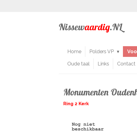
Ga
direct
naar
Nissew
aardig
.NL
de
hoofdinhoud
Home
Polders VP
Vo
Oude taal
Links
Contact
Monumenten Ouden
Ring 2 Kerk