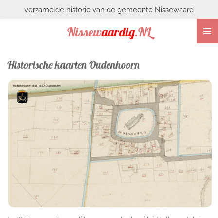
verzamelde historie van de gemeente Nissewaard
Ga
direct
Nissew
aardig
.NL
naar
de
hoofdinhoud
Historische kaarten Oudenhoorn