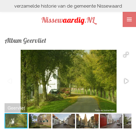
verzamelde historie van de gemeente Nissewaard
Ga
direct
Nissew
aardig
.NL
naar
de
hoofdinhoud
Album Geervliet
Geervliet